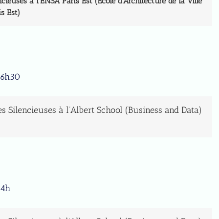
cieuses à l’ENSA Paris Est (École d’Architecture de la Ville
is Est)
16h30
s Silencieuses à l’Albert School (Business and Data)
14h