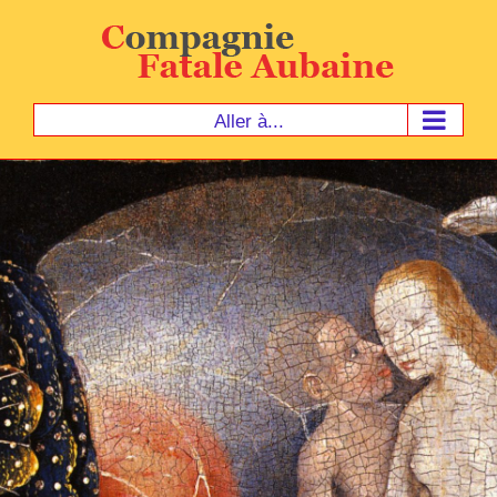
Passer
au
contenu
Aller à...