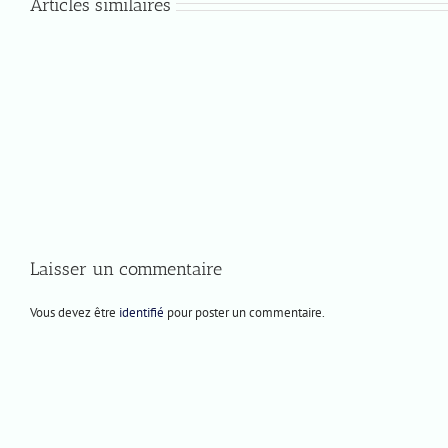
Articles similaires
Mercredi
Prochaines
10
représentations
juin
2026
Laisser un commentaire
Vous devez être
identifié
pour poster un commentaire.