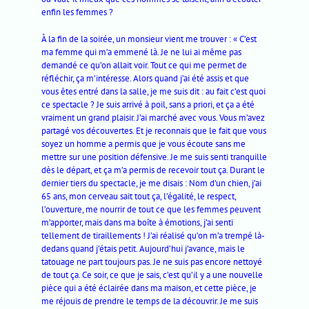
enfin les femmes ?
À la fin de la soirée, un monsieur vient me trouver : « C’est
ma femme qui m’a emmené là. Je ne lui ai même pas
demandé ce qu’on allait voir. Tout ce qui me permet de
réfléchir, ça m’intéresse. Alors quand j’ai été assis et que
vous êtes entré dans la salle, je me suis dit : au fait c’est quoi
ce spectacle ? Je suis arrivé à poil, sans a priori, et ça a été
vraiment un grand plaisir. J’ai marché avec vous. Vous m’avez
partagé vos découvertes. Et je reconnais que le fait que vous
soyez un homme a permis que je vous écoute sans me
mettre sur une position défensive. Je me suis senti tranquille
dès le départ, et ça m’a permis de recevoir tout ça. Durant le
dernier tiers du spectacle, je me disais : Nom d’un chien, j’ai
65 ans, mon cerveau sait tout ça, l’égalité, le respect,
l’ouverture, me nourrir de tout ce que les femmes peuvent
m’apporter, mais dans ma boîte à émotions, j’ai senti
tellement de tiraillements ! J’ai réalisé qu’on m’a trempé là-
dedans quand j’étais petit. Aujourd’hui j’avance, mais le
tatouage ne part toujours pas. Je ne suis pas encore nettoyé
de tout ça. Ce soir, ce que je sais, c’est qu’il y a une nouvelle
pièce qui a été éclairée dans ma maison, et cette pièce, je
me réjouis de prendre le temps de la découvrir. Je me suis