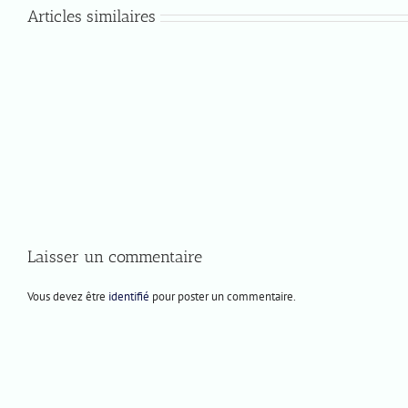
Articles similaires
Lundi
Jeudi
8
4
décembre
décembre
2025
2025
Laisser un commentaire
Vous devez être
identifié
pour poster un commentaire.