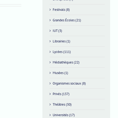
Festivals (8)
Grandes Écoles (21)
Mercredi
IUT (3)
5
Librairies (1)
novembre
à
Lycées (111)
10h
Médiathèques (22)
Musées (1)
Organismes sociaux (8)
Privés (137)
Théâtres (30)
Universités (17)