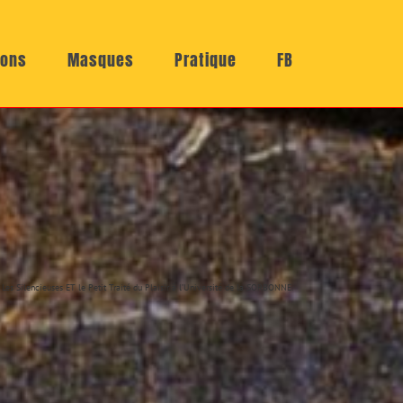
ions
Masques
Pratique
FB
Les Silencieuses ET le Petit Traité du Plaisir à l’Université de la SORBONNE.