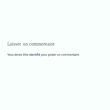
Mercredi
Jeudi
30
14
avril
novembre
2025
2024
Laisser un commentaire
Vous devez être
identifié
pour poster un commentaire.