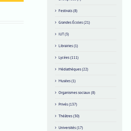
Festivals (8)
Grandes Écoles (21)
IUT (3)
Librairies (1)
Mercredi
5
Lycées (111)
novembre
Médiathèques (22)
à
10h
Musées (1)
Organismes sociaux (8)
Privés (137)
Théâtres (30)
Universités (17)