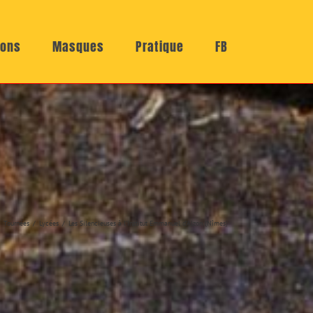
ions
Masques
Pratique
FB
Tournées
Lycées
Les Silencieuses à l’Institut Emmanuel d’Alzon (Nîmes)