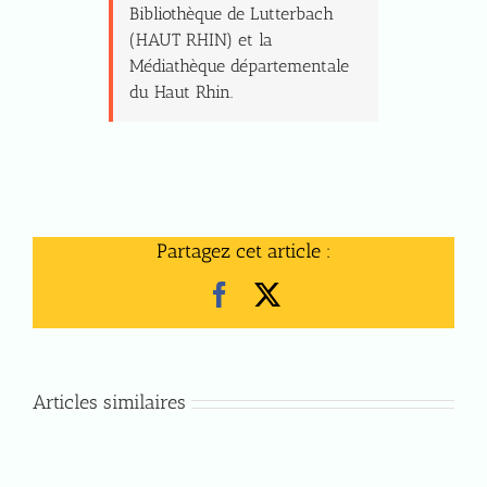
Bibliothèque de Lutterbach
(HAUT RHIN) et la
Médiathèque départementale
du Haut Rhin.
Partagez cet article :
Facebook
X
Articles similaires
Samedi