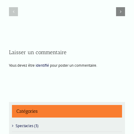
8
Prochaines
novembre
représentations
2025
à
15h
Laisser un commentaire
Vous devez être
identifié
pour poster un commentaire.
Catégories
Spectacles (3)