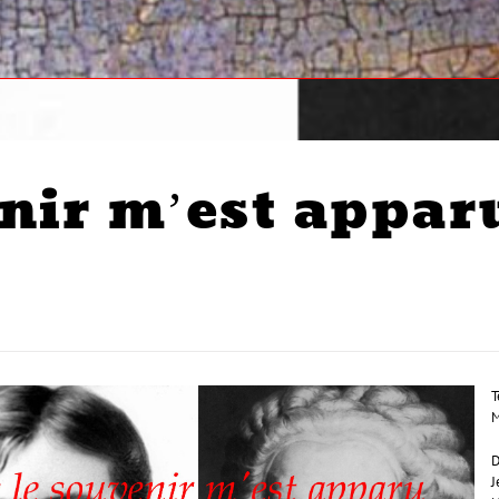
enir m’est appar
T
M
D
J