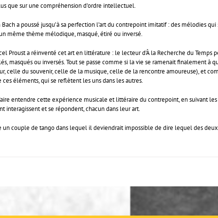
plus que sur une compréhension d’ordre intellectuel.
 Bach a poussé jusqu’à sa perfection l’art du contrepoint imitatif : des mélodies q
’un même thème mélodique, masqué, étiré ou inversé.
cel Proust a réinventé cet art en littérature : le lecteur d’À la Recherche du Temp
lés, masqués ou inversés. Tout se passe comme si la vie se ramenait finalement à
, celle du souvenir, celle de la musique, celle de la rencontre amoureuse), et comme 
 ces éléments, qui se reflètent les uns dans les autres.
aire entendre cette expérience musicale et littéraire du contrepoint, en suivant le
t interagissent et se répondent, chacun dans leur art.
n couple de tango dans lequel il deviendrait impossible de dire lequel des deux p