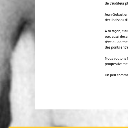
de l’auditeur 
Jean-Sébastien
déclinaisons d
À sa façon, Mar
eux aussi déca
rêve du dormeur
des ponts entre
Nous voulons f
progressivemen
Un peu comme u