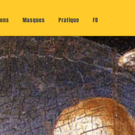
ions
Masques
Pratique
FB
Accueil
Spectacles
Et le souvenir m’est apparu (Bach-Proust)