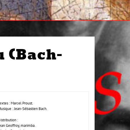
u (Bach-
extes : Marcel Proust.
usique : Jean-Sébastien Bach.
istribution :
ean Geoffroy, marimba.