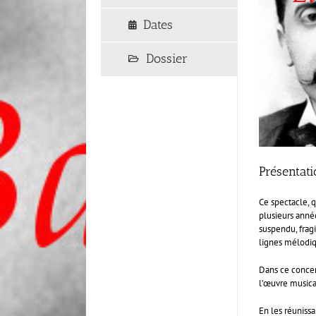
Dates
Dossier
Présentati
Ce spectacle, q
plusieurs anné
suspendu, fragi
lignes mélodiqu
Dans ce concer
l’œuvre musical
En les réunissa