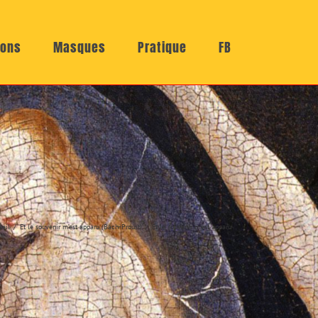
ions
Masques
Pratique
FB
ueil
Et le souvenir m’est apparu (Bach-Proust)
Et le souvenir m’est apparu